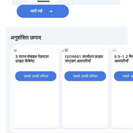
जारी रखें
अनुशंसित उत्पाद
3 दराज मोबाइल पेडस्टल
ISO9001 कार्यालय फ़ाइल
0.5-1.2 मिम
फ़ाइल कैबिनेट
संग्रहण अलमारियाँ
अलमारियाँ
सबसे अच्छी कीमत
सबसे अच्छी कीमत
सबसे अ