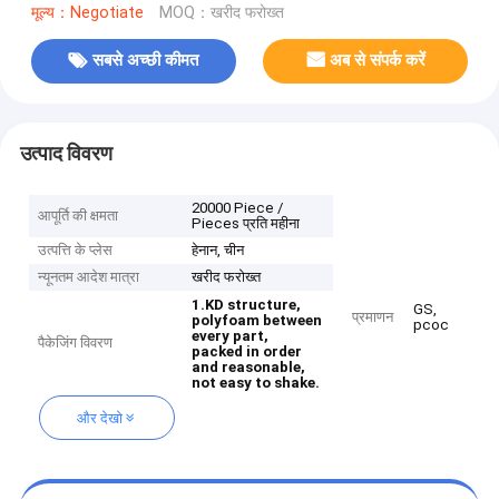
मूल्य：Negotiate
MOQ：खरीद फरोख्त
सबसे अच्छी कीमत
अब से संपर्क करें
उत्पाद विवरण
20000 Piece /
आपूर्ति की क्षमता
Pieces प्रति महीना
उत्पत्ति के प्लेस
हेनान, चीन
न्यूनतम आदेश मात्रा
खरीद फरोख्त
1.KD structure,
GS,
प्रमाणन
polyfoam between
pcoc
every part,
पैकेजिंग विवरण
packed in order
and reasonable,
not easy to shake.
और देखो