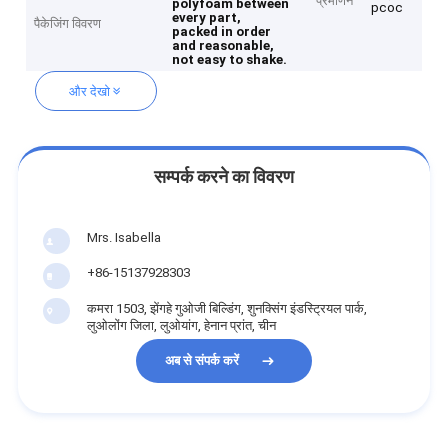
प्रमाणन
polyfoam between
pcoc
every part,
पैकेजिंग विवरण
packed in order
and reasonable,
not easy to shake.
और देखो
सम्पर्क करने का विवरण
Mrs. Isabella
+86-15137928303
कमरा 1503, झेंगहे गुओजी बिल्डिंग, शुनक्सिंग इंडस्ट्रियल पार्क,
लुओलोंग जिला, लुओयांग, हेनान प्रांत, चीन
अब से संपर्क करें