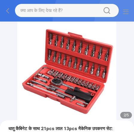
2
/
5
धातु कैबिनेट के साथ 21pcs लाल 13pcs मैकेनिक उपकरण सेट: