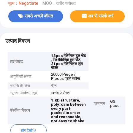
मूल्य：Negotiate
MOQ：खरीद फरोख्त
सबसे अच्छी कीमत
अब से संपर्क करें
उत्पाद विवरण
13pcs मैकेनिक टूल सेट
,
,
रेड मैकेनिक टूल सेट
हाई लाइट
21pcs मैकेनिकल टूल
बॉक्स
20000 Piece /
आपूर्ति की क्षमता
Pieces प्रति महीना
उत्पत्ति के प्लेस
चीन
न्यूनतम आदेश मात्रा
खरीद फरोख्त
1.KD structure,
GS,
प्रमाणन
polyfoam between
pcoc
every part,
पैकेजिंग विवरण
packed in order
and reasonable,
not easy to shake.
और देखो