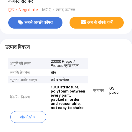
कैबिनेट सेट करें
मूल्य：Negotiate
MOQ：खरीद फरोख्त
सबसे अच्छी कीमत
अब से संपर्क करें
उत्पाद विवरण
20000 Piece /
आपूर्ति की क्षमता
Pieces प्रति महीना
उत्पत्ति के प्लेस
चीन
न्यूनतम आदेश मात्रा
खरीद फरोख्त
1.KD structure,
GS,
प्रमाणन
polyfoam between
pcoc
every part,
पैकेजिंग विवरण
packed in order
and reasonable,
not easy to shake.
और देखो